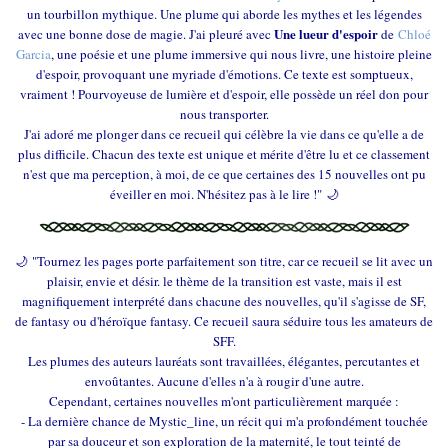
un tourbillon mythique. Une plume qui aborde les mythes et les légendes
Une lueur d'espoir
avec une bonne dose de magie. J'ai pleuré avec
de
Chloé
Garcia
, une poésie et une plume immersive qui nous livre, une histoire pleine
d'espoir, provoquant une myriade d'émotions. Ce texte est somptueux,
vraiment ! Pourvoyeuse de lumière et d'espoir, elle possède un réel don pour
nous transporter.
J'ai adoré me plonger dans ce recueil qui célèbre la vie dans ce qu'elle a de
plus difficile. Chacun des texte est unique et mérite d'être lu et ce classement
n'est que ma perception, à moi, de ce que certaines des 15 nouvelles ont pu
éveiller en moi. N'hésitez pas à le lire !"
🌙
🌙 "Tournez les pages porte parfaitement son titre, car ce recueil se lit avec un
plaisir, envie et désir. le thème de la transition est vaste, mais il est
magnifiquement interprété dans chacune des nouvelles, qu'il s'agisse de SF,
de fantasy ou d'héroïque fantasy. Ce recueil saura séduire tous les amateurs de
SFF.
Les plumes des auteurs lauréats sont travaillées, élégantes, percutantes et
envoûtantes. Aucune d'elles n'a à rougir d'une autre.
Cependant, certaines nouvelles m'ont particulièrement marquée :
- La dernière chance de Mystic_line, un récit qui m'a profondément touchée
par sa douceur et son exploration de la maternité, le tout teinté de