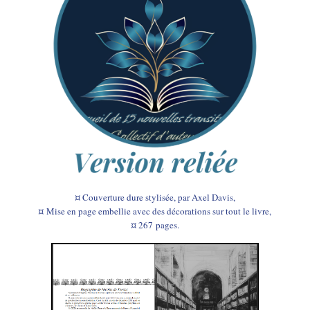
¤ Couverture dure stylisée,
par Axel Davis
,
¤ Mise en page embellie avec des décorations sur tout le livre,
¤ 267
pages.