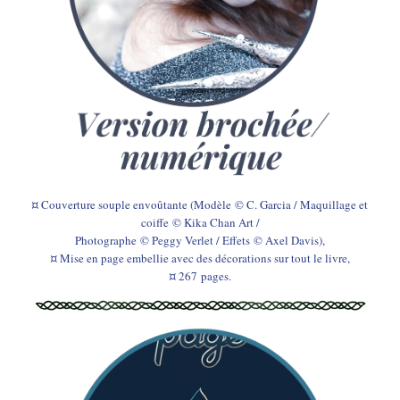
¤ Couverture souple envoûtante (Modèle © C. Garcia / Maquillage et
coiffe © Kika Chan Art /
Photographe © Peggy Verlet / Effets © Axel Davis),
¤ Mise en page embellie avec des décorations sur tout le livre,
¤ 267
pages.