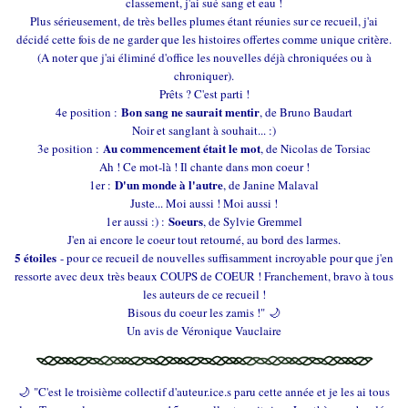
classement, j'ai sué sang et eau !
Plus sérieusement, de très belles plumes étant réunies sur ce recueil, j'ai
décidé cette fois de ne garder que les histoires offertes comme unique critère.
(A noter que j'ai éliminé d'office les nouvelles déjà chroniquées ou à
chroniquer).
Prêts ? C'est parti !
Bon sang ne saurait mentir
4e position :
, de Bruno Baudart
Noir et sanglant à souhait... :)
Au commencement était le mot
3e position :
, de Nicolas de Torsiac
Ah ! Ce mot-là ! Il chante dans mon coeur !
D'un monde à l'autre
1er :
, de Janine Malaval
Juste... Moi aussi ! Moi aussi !
Soeurs
1er aussi :) :
, de Sylvie Gremmel
J'en ai encore le coeur tout retourné, au bord des larmes.
5 étoiles
- pour ce recueil de nouvelles suffisamment incroyable pour que j'en
ressorte avec deux très beaux COUPS de COEUR ! Franchement, bravo à tous
les auteurs de ce recueil !
Bisous du coeur les zamis !" 🌙
Un avis de Véronique Vauclaire
🌙 "C'est le troisième collectif d'auteur.ice.s paru cette année et je les ai tous