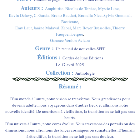
Auteurs :
Amphitrite
,
Nicolas de Torsiac
,
Mystic Line
,
Kevin Delavy
,
C. Garcia
,
Bruno Baudart
,
Brunella Nice
,
Sylvie Gremmel
,
Bastienne
,
Emy Laur
,
Janine Malaval
,
Zabal
,
Marc Boyer Bressolles
,
Thierry
Fauquembergue
,
Garance Verdon Avizou
Genre :
Un recueil de nouvelles SFFF
Éditions :
Cordes de lune Éditions
Le 17 avril 2025
Collection :
Anthologie
Résumé :
D'un monde à l'autre, notre vision se transforme. Nous grandissons pour
devenir adulte, nous voyageons dans d'autres lieux et affirmons notre
nouvelle identité. De nourrisson à vieille âme, la transition ne se fait pas sans
heurts.
D'un univers à l'autre, notre corps évolue. Nous traversons des portails ou des
dimensions, nous affrontons des forces cosmiques ou surnaturelles. D'humain
à être diffus, la transition ne se fait pas sans douleur.