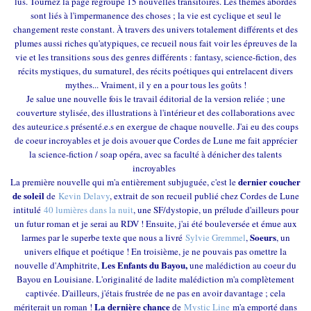
lus. Tournez la page regroupe 15 nouvelles transitoires. Les thèmes abordés
sont liés à l'impermanence des choses ; la vie est cyclique et seul le
changement reste constant. À travers des univers totalement différents et des
plumes aussi riches qu'atypiques, ce recueil nous fait voir les épreuves de la
vie et les transitions sous des genres différents : fantasy, science-fiction, des
récits mystiques, du surnaturel, des récits poétiques qui entrelacent divers
mythes... Vraiment, il y en a pour tous les goûts !
Je salue une nouvelle fois le travail éditorial de la version reliée ; une
couverture stylisée, des illustrations à l'intérieur et des collaborations avec
des auteur.ice.s présenté.e.s en exergue de chaque nouvelle. J'ai eu des coups
de coeur incroyables et je dois avouer que Cordes de Lune me fait apprécier
la science-fiction / soap opéra, avec sa faculté à dénicher des talents
incroyables
dernier coucher
La première nouvelle qui m'a entièrement subjuguée, c'est le
de soleil
de
Kevin Delavy
, extrait de son recueil publié chez Cordes de Lune
intitulé
40 lumières dans la nuit
, une SF/dystopie, un prélude d'ailleurs pour
un futur roman et je serai au RDV ! Ensuite, j'ai été bouleversée et émue aux
Soeurs
larmes par le superbe texte que nous a livré
Sylvie Gremmel
,
, un
univers elfique et poétique ! En troisième, je ne pouvais pas omettre la
Les Enfants du Bayou,
nouvelle d'Amphitrite,
une malédiction au coeur du
Bayou en Louisiane. L'originalité de ladite malédiction m'a complètement
captivée. D'ailleurs, j'étais frustrée de ne pas en avoir davantage ; cela
La dernière chance
mériterait un roman !
de
Mystic Line
m'a emporté dans