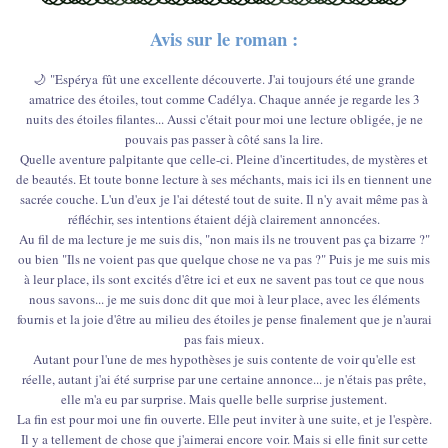
Avis sur le roman :
🌙 "Espérya fût une excellente découverte. J'ai toujours été une grande
amatrice des étoiles, tout comme Cadélya. Chaque année je regarde les 3
nuits des étoiles filantes... Aussi c'était pour moi une lecture obligée, je ne
pouvais pas passer à côté sans la lire.
Quelle aventure palpitante que celle-ci. Pleine d'incertitudes, de mystères et
de beautés. Et toute bonne lecture à ses méchants, mais ici ils en tiennent une
sacrée couche. L'un d'eux je l'ai détesté tout de suite. Il n'y avait même pas à
réfléchir, ses intentions étaient déjà clairement annoncées.
Au fil de ma lecture je me suis dis, "non mais ils ne trouvent pas ça bizarre ?"
ou bien "Ils ne voient pas que quelque chose ne va pas ?" Puis je me suis mis
à leur place, ils sont excités d'être ici et eux ne savent pas tout ce que nous
nous savons... je me suis donc dit que moi à leur place, avec les éléments
fournis et la joie d'être au milieu des étoiles je pense finalement que je n'aurai
pas fais mieux.
Autant pour l'une de mes hypothèses je suis contente de voir qu'elle est
réelle, autant j'ai été surprise par une certaine annonce... je n'étais pas prête,
elle m'a eu par surprise. Mais quelle belle surprise justement.
La fin est pour moi une fin ouverte. Elle peut inviter à une suite, et je l'espère.
Il y a tellement de chose que j'aimerai encore voir. Mais si elle finit sur cette