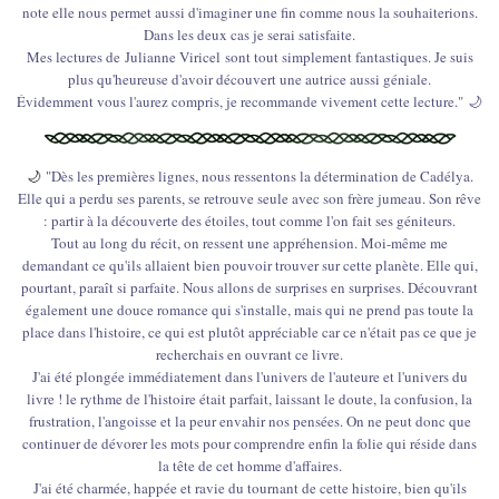
note elle nous permet aussi d'imaginer une fin comme nous la souhaiterions.
Dans les deux cas je serai satisfaite.
Mes lectures de Julianne Viricel sont tout simplement fantastiques. Je suis
plus qu'heureuse d'avoir découvert une autrice aussi géniale.
Évidemment vous l'aurez compris, je recommande vivement cette lecture." 🌙
🌙
"Dès les premières lignes, nous ressentons la détermination de Cadélya.
Elle qui a perdu ses parents, se retrouve seule avec son frère jumeau. Son rêve
: partir à la découverte des étoiles, tout comme l'on fait ses géniteurs.
Tout au long du récit, on ressent une appréhension. Moi-même me
demandant ce qu'ils allaient bien pouvoir trouver sur cette planète. Elle qui,
pourtant, paraît si parfaite. Nous allons de surprises en surprises. Découvrant
également une douce romance qui s'installe, mais qui ne prend pas toute la
place dans l'histoire, ce qui est plutôt appréciable car ce n'était pas ce que je
recherchais en ouvrant ce livre.
J'ai été plongée immédiatement dans l'univers de l'auteure et l'univers du
livre ! le rythme de l'histoire était parfait, laissant le doute, la confusion, la
frustration, l'angoisse et la peur envahir nos pensées. On ne peut donc que
continuer de dévorer les mots pour comprendre enfin la folie qui réside dans
la tête de cet homme d'affaires.
J'ai été charmée, happée et ravie du tournant de cette histoire, bien qu'ils