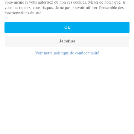
vous-même si vous autorisez ou non ces cookies. Merci de noter que, si
vous les rejetez, vous risquez de ne pas pouvoir utiliser l’ensemble des
fonctionnalités du site.
Ok
Je refuse
Retour aux livres de Cordes de lune Éditions
Voir notre politique de confidentialité
MENU
Nous contacter
Notre fonctionnement
Nos auteurs
Nos actualités
Nos illustrateurs