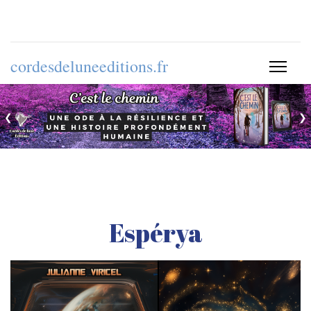
cordesdeluneeditions.fr
❮
❯
Espérya