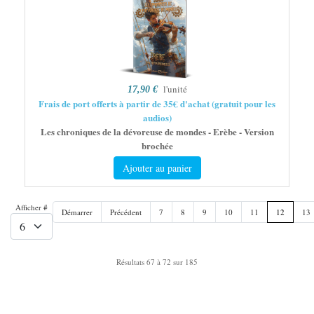
l'unité
17,90 €
Frais de port offerts à partir de 35€ d'achat (gratuit pour les
audios)
Les chroniques de la dévoreuse de mondes - Erèbe - Version
brochée
Ajouter au panier
Afficher #
Démarrer
Précédent
7
8
9
10
11
12
13
Résultats 67 à 72 sur 185