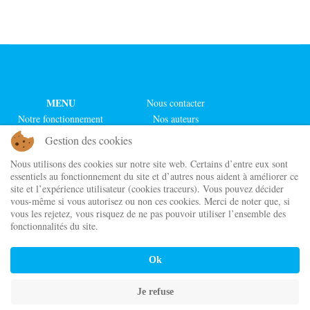
MENU
Nous contacter
Notre fonctionnement
Nos auteurs
Nos actualités
Nos illustrateurs
Gestion des cookies
Notre boutique
Nos collections
Nous utilisons des cookies sur notre site web. Certains d’entre eux sont
Nos chroniqueurs
Nos séries
essentiels au fonctionnement du site et d’autres nous aident à améliorer ce
site et l’expérience utilisateur (cookies traceurs). Vous pouvez décider
Maison d'édition indépendante
vous-même si vous autorisez ou non ces cookies. Merci de noter que, si
Cordes de lune Éditions
vous les rejetez, vous risquez de ne pas pouvoir utiliser l’ensemble des
@ 2023 - 2026
fonctionnalités du site.
Newsletter
Ok
CGV
Politique de confidentialité
Je refuse
Mentions Légales